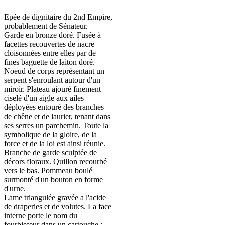
Epée de dignitaire du 2nd Empire,
probablement de Sénateur.
Garde en bronze doré. Fusée à
facettes recouvertes de nacre
cloisonnées entre elles par de
fines baguette de laiton doré.
Noeud de corps représentant un
serpent s'enroulant autour d'un
miroir. Plateau ajouré finement
ciselé d'un aigle aux ailes
déployées entouré des branches
de chêne et de laurier, tenant dans
ses serres un parchemin. Toute la
symbolique de la gloire, de la
force et de la loi est ainsi réunie.
Branche de garde sculptée de
décors floraux. Quillon recourbé
vers le bas. Pommeau boulé
surmonté d'un bouton en forme
d'urne.
Lame triangulée gravée a l'acide
de draperies et de volutes. La face
interne porte le nom du
fourbisseur dans un cartouche :