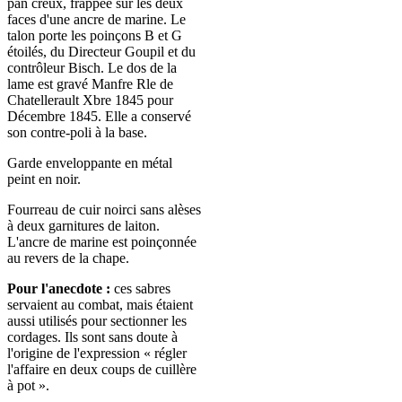
pan creux, frappée sur les deux
faces d'une ancre de marine. Le
talon porte les poinçons B et G
étoilés, du Directeur Goupil et du
contrôleur Bisch. Le dos de la
lame est gravé Manfre Rle de
Chatellerault Xbre 1845 pour
Décembre 1845. Elle a conservé
son contre-poli à la base.
Garde enveloppante en métal
peint en noir.
Fourreau de cuir noirci sans alèses
à deux garnitures de laiton.
L'ancre de marine est poinçonnée
au revers de la chape.
Pour l'anecdote :
ces sabres
servaient au combat, mais étaient
aussi utilisés pour sectionner les
cordages. Ils sont sans doute à
l'origine de l'expression « régler
l'affaire en deux coups de cuillère
à pot ».