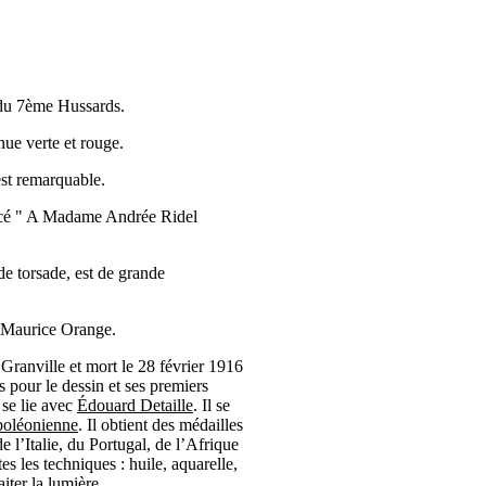
 du 7ème Hussards.
enue verte et rouge.
st remarquable.
cacé " A Madame Andrée Ridel
de torsade, est de grande
de Maurice Orange.
 Granville et mort le 28 février 1916
s pour le dessin et ses premiers
l se lie avec
Édouard Detaille
. Il se
poléonienne
. Il obtient des médailles
 l’Italie, du Portugal, de l’Afrique
tes les techniques : huile, aquarelle,
iter la lumière.