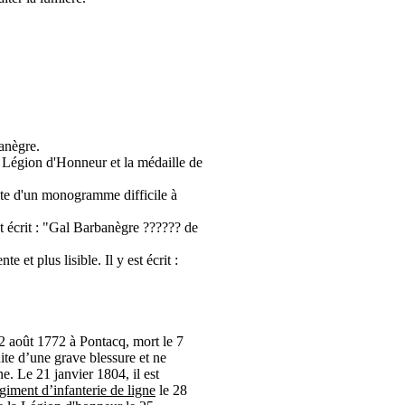
anègre.
la Légion d'Honneur et la médaille de
oite d'un monogramme difficile à
st écrit : "Gal Barbanègre ?????? de
e et plus lisible. Il y est écrit :
2 août 1772 à Pontacq, mort le 7
ite d’une grave blessure et ne
ine. Le
21 janvier 1804
, il est
giment d’infanterie de ligne
le
28