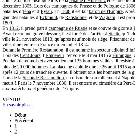
août 1805
, il se distingue lors de la
bataille d'Austerlitz
et est décoré d
décembre 1805
. Lors des
campagnes de Prusse et de Pologne
de 1806 
batailles d’
Iéna
et d’
Eylau
. En
1808
il est fait
baron de l'Empire
. A
prè
gain des batailles d’
Eckmühl
, de
Ratisbonne
, et de
Wagram
il est pr
1809
.
En
1812
, il prend part à
campagne de Russie
et se couvre de gloire à
Ayant reçu une grave blessure, il est forcé de s’arrêter à
Stettin
qu’il d
ville le
21 novembre 1813
, qu’après neuf mois de siège. Prisonnier de 
ville, il ne rentre en France qu’en
juillet 1814
.
Durant la
Première Restauration
, il est nommé inspecteur adjoint d’in
Lors des
Cent-Jours
, l’
Empereur
l’envoie le
3 mai 1815
à
Huningue
, 
Pendant deux mois et avec seulement 135 hommes valides, il résiste à 
plus de 20 000 hommes. La place ne capitule que le
26 août 1815
aprè
après 12 jours de tranchée ouverte. Il obtient tous les honneurs de la g
Lors de la
Seconde Restauration
, en raison de son ralliement à Napoléo
meurt à Paris le
7 novembre 1830
. Il est enterré au
cimetière du Père-
aux maréchaux et généraux de l’Empire.
VENDU
En savoir plus...
Début
Précédent
1
2