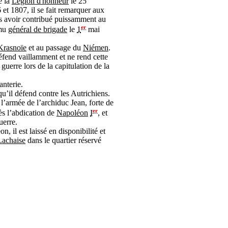
e la
Légion d'honneur
le
25
et 1807, il se fait remarquer aux
s avoir contribué puissamment au
er
omu
général de brigade
le
1
mai
Krasnoïe
et au passage du
Niémen
.
éfend vaillamment et ne rend cette
guerre lors de la capitulation de la
fanterie.
qu’il défend contre les Autrichiens.
l’armée de l’archiduc Jean, forte de
er
s l’abdication de
Napoléon
I
, et
uerre.
n, il est laissé en disponibilité et
Lachaise
dans le quartier réservé