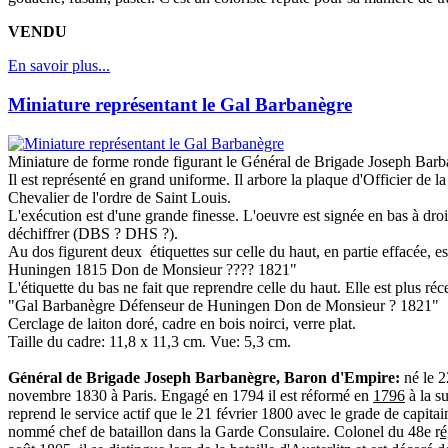
VENDU
En savoir plus...
Miniature représentant le Gal Barbanègre
Miniature de forme ronde figurant le Général de Brigade Joseph Barb
Il est représenté en grand uniforme. Il arbore la plaque d'Officier de 
Chevalier de l'ordre de Saint Louis.
L'exécution est d'une grande finesse. L'oeuvre est signée en bas à dr
déchiffrer (DBS ? DHS ?).
Au dos figurent deux étiquettes sur celle du haut, en partie effacée, e
Huningen 1815 Don de Monsieur ???? 1821"
L'étiquette du bas ne fait que reprendre celle du haut. Elle est plus récent
"Gal Barbanègre Défenseur de Huningen Don de Monsieur ? 1821"
Cerclage de laiton doré, cadre en bois noirci, verre plat.
Taille du cadre: 11,8 x 11,3 cm. Vue: 5,3 cm.
Général de Brigade Joseph Barbanègre, Baron d'Empire:
né le
2
novembre 1830 à Paris. Engagé en 1794 il est réformé en
1796
à la su
reprend le service actif que le
21 février 1800
avec le grade de capita
nommé chef de bataillon dans la Garde Consulaire. Colonel du 48e r
é