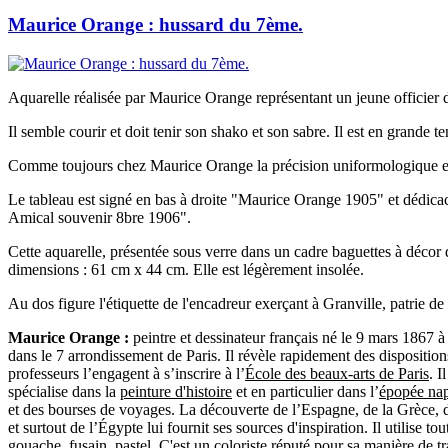
Maurice Orange : hussard du 7ème.
Aquarelle réalisée par Maurice Orange représentant un jeune officier
Il semble courir et doit tenir son shako et son sabre. Il est en grande t
Comme toujours chez Maurice Orange la précision uniformologique e
Le tableau est signé en bas à droite "Maurice Orange 1905" et dédi
Amical souvenir 8bre 1906".
Cette aquarelle, présentée sous verre dans un cadre baguettes à décor 
dimensions : 61 cm x 44 cm. Elle est légèrement insolée.
Au dos figure l'étiquette de l'encadreur exerçant à Granville, patrie 
Maurice Orange :
peintre et dessinateur français né le 9 mars 1867 à
dans le 7 arrondissement de Paris. Il révèle rapidement des disposition
professeurs l’engagent à s’inscrire à l’
École des beaux-arts de Paris
. I
spécialise dans la
peinture d'histoire
et en particulier dans l’
épopée na
et des bourses de voyages. La découverte de l’Espagne, de la Grèce, de
et surtout de l’Égypte lui fournit ses sources d'inspiration. Il utilise tou
gouache, fusain, pastel. C'est un coloriste réputé pour sa manière de tra