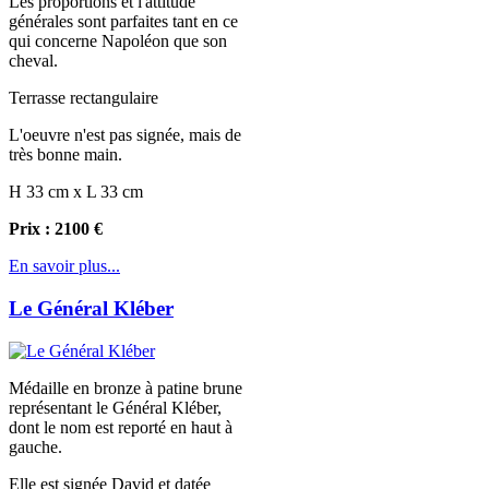
Les proportions et l'attitude
générales sont parfaites tant en ce
qui concerne Napoléon que son
cheval.
Terrasse rectangulaire
L'oeuvre n'est pas signée, mais de
très bonne main.
H 33 cm x L 33 cm
Prix : 2100 €
En savoir plus...
Le Général Kléber
Médaille en bronze à patine brune
représentant le Général Kléber,
dont le nom est reporté en haut à
gauche.
Elle est signée David et datée