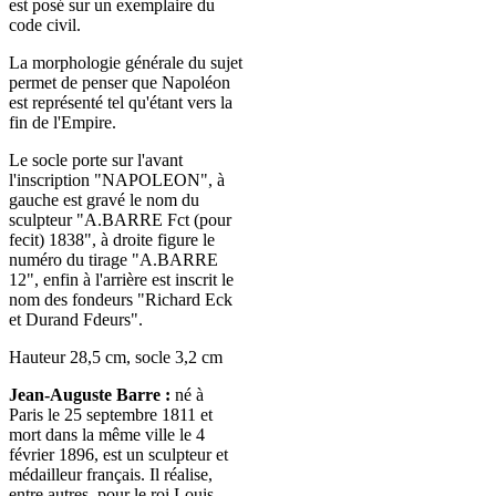
est posé sur un exemplaire du
code civil.
La morphologie générale du sujet
permet de penser que Napoléon
est représenté tel qu'étant vers la
fin de l'Empire.
Le socle porte sur l'avant
l'inscription "NAPOLEON", à
gauche est gravé le nom du
sculpteur "A.BARRE Fct (pour
fecit) 1838", à droite figure le
numéro du tirage "A.BARRE
12", enfin à l'arrière est inscrit le
nom des fondeurs "Richard Eck
et Durand Fdeurs".
Hauteur 28,5 cm, socle 3,2 cm
Jean-Auguste Barre :
né à
Paris le
25 septembre 1811
et
mort dans la même ville le
4
février 1896
, est un sculpteur et
médailleur français. Il réalise,
entre autres, pour le roi Louis-